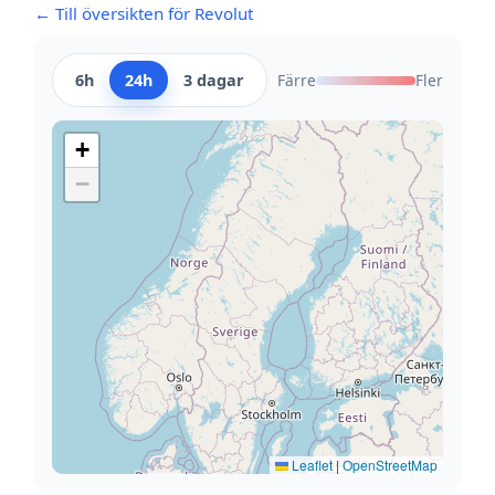
← Till översikten för Revolut
6h
24h
3 dagar
Färre
Fler
+
−
Leaflet
|
OpenStreetMap