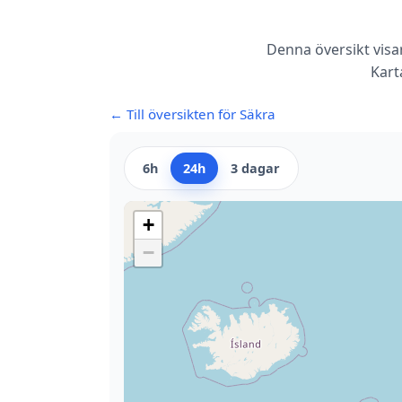
Denna översikt visa
Kart
← Till översikten för Säkra
6h
24h
3 dagar
+
−