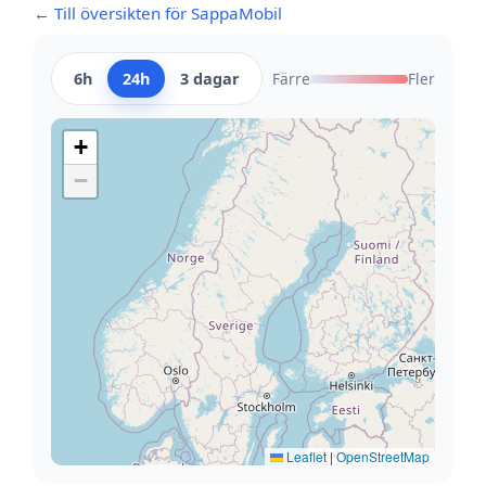
← Till översikten för SappaMobil
6h
24h
3 dagar
Färre
Fler
+
−
Leaflet
|
OpenStreetMap