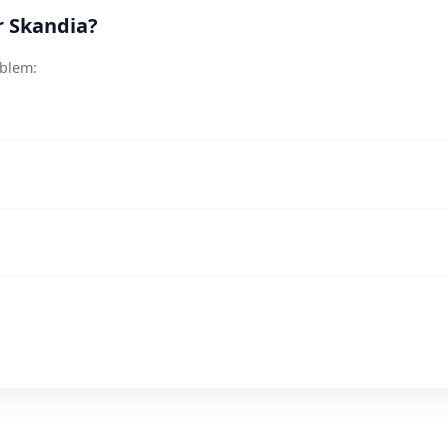
r Skandia?
oblem: