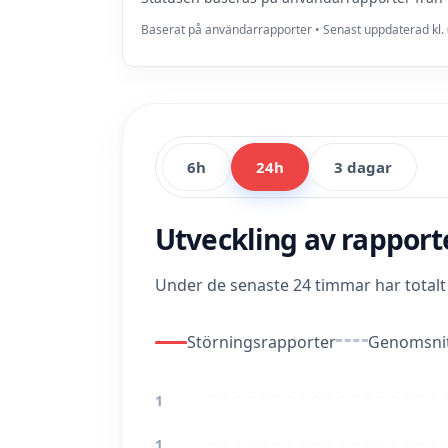
Baserat på användarrapporter • Senast uppdaterad kl. 
6h
24h
3 dagar
Utveckling av rappor
Under de senaste 24 timmar har total
Störningsrapporter
Genomsnit
1
1