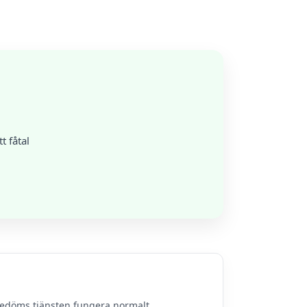
t fåtal
bedöms tjänsten fungera normalt.