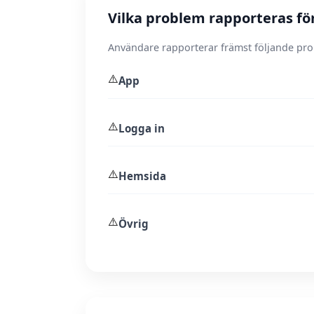
Vilka problem rapporteras fö
Användare rapporterar främst följande pr
⚠️
App
⚠️
Logga in
⚠️
Hemsida
⚠️
Övrig