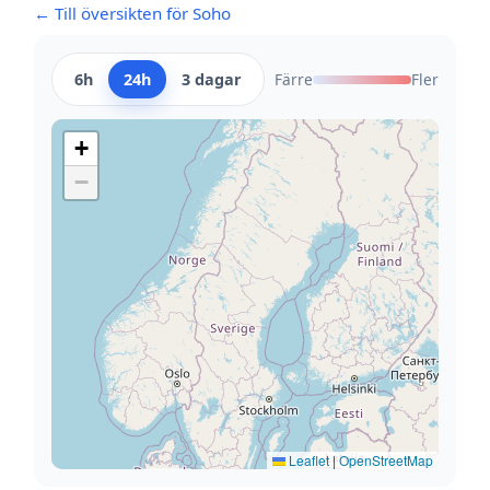
← Till översikten för Soho
6h
24h
3 dagar
Färre
Fler
+
−
Leaflet
|
OpenStreetMap