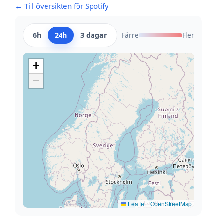
← Till översikten för Spotify
6h
24h
3 dagar
Färre
Fler
+
−
Leaflet
|
OpenStreetMap