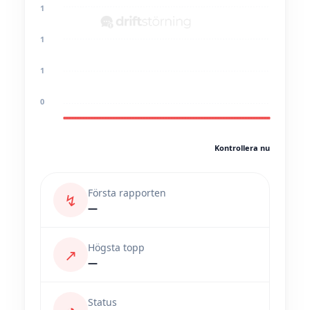
1
1
1
0
Kontrollera nu
Första rapporten
↯
—
Högsta topp
↗
—
Status
◔