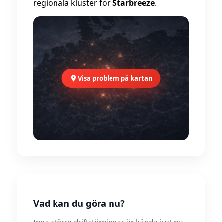
regionala kluster för
Starbreeze
.
Visa problem på kartan
Vad kan du göra nu?
Inga större driftstörningar är kända just nu.