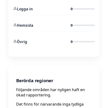
⚠️
Logga in
0
⚠️
Hemsida
0
⚠️
Övrig
0
Berörda regioner
Följande områden har nyligen haft en
ökad rapportering.
Det finns för närvarande inga tydliga