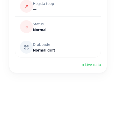
Högsta topp
↗
—
Status
◔
Normal
Drabbade
⌘
Normal drift
● Live-data