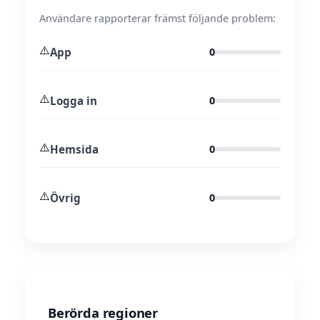
Användare rapporterar främst följande problem:
⚠️
App
0
⚠️
Logga in
0
⚠️
Hemsida
0
⚠️
Övrig
0
Berörda regioner