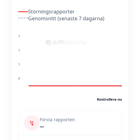
Störningsrapporter
Genomsnitt (senaste 7 dagarna)
1
1
1
0
Kontrollera nu
Första rapporten
↯
—