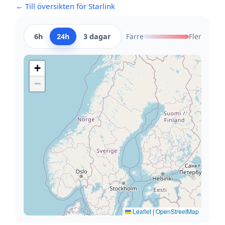
← Till översikten för Starlink
6h
24h
3 dagar
Färre
Fler
+
−
Leaflet
|
OpenStreetMap