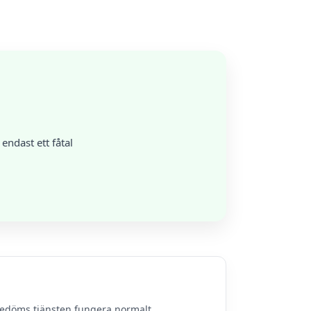
ndast ett fåtal
bedöms tjänsten fungera normalt.