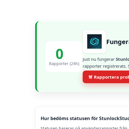
Funger
0
Just nu fungerar
Stunl
Rapporter (24h)
rapporter registrerats.
🚨 Rapportera pr
Hur bedöms statusen för StunlockStu
Statusen baseras på användarrapporter från 