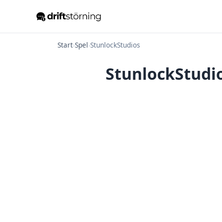
Start
›
Spel
›
StunlockStudios
StunlockStudio