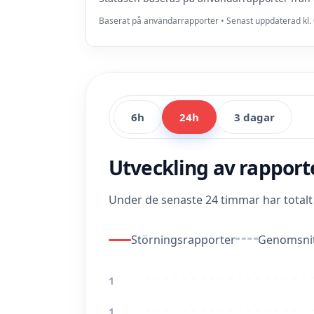
Baserat på användarrapporter • Senast uppdaterad kl. 
6h
24h
3 dagar
Utveckling av rappor
Under de senaste 24 timmar har total
Störningsrapporter
Genomsnit
1
1