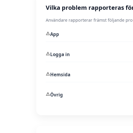
Vilka problem rapporteras fö
Användare rapporterar främst följande pr
⚠️
App
⚠️
Logga in
⚠️
Hemsida
⚠️
Övrig