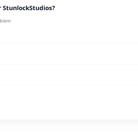
r StunlockStudios?
oblem: