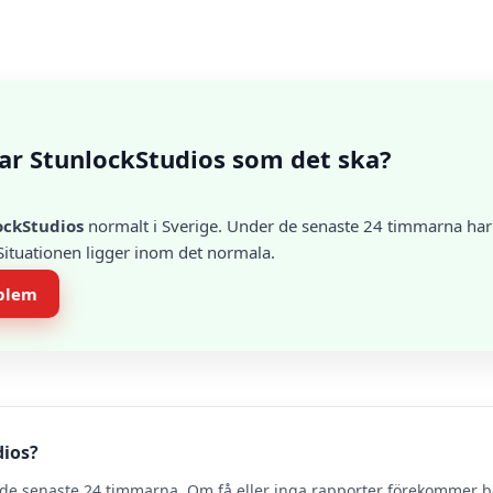
ar StunlockStudios som det ska?
ockStudios
normalt i Sverige. Under de senaste 24 timmarna har e
 Situationen ligger inom det normala.
oblem
dios?
de senaste 24 timmarna. Om få eller inga rapporter förekommer 