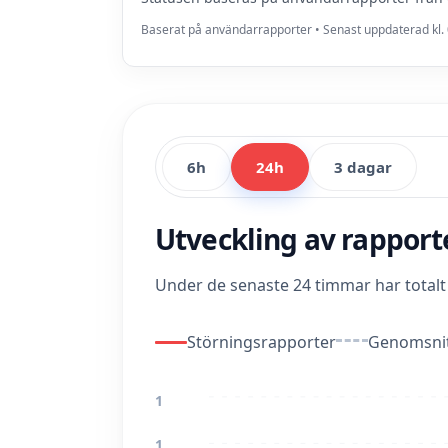
Baserat på användarrapporter • Senast uppdaterad kl. 
6h
24h
3 dagar
Utveckling av rappor
Under de senaste 24 timmar har total
Störningsrapporter
Genomsnit
1
1