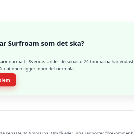
ar Surfroam som det ska?
oam
normalt i Sverige. Under de senaste 24 timmarna har endast e
 Situationen ligger inom det normala.
oblem
de senaste 24 timmarna. Om få eller inga rapporter förekommer 