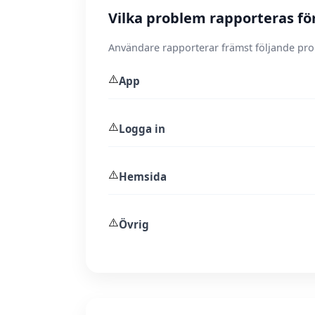
Vilka problem rapporteras fö
Användare rapporterar främst följande pr
⚠️
App
⚠️
Logga in
⚠️
Hemsida
⚠️
Övrig