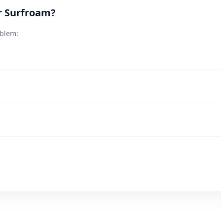
r Surfroam?
oblem: