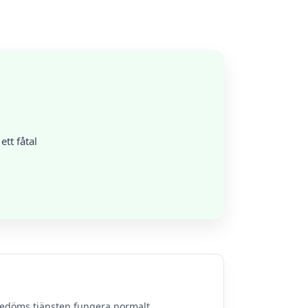
tt fåtal
bedöms tjänsten fungera normalt.