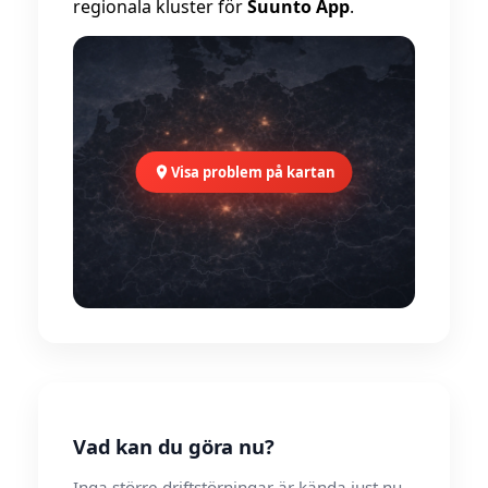
regionala kluster för
Suunto App
.
Visa problem på kartan
Vad kan du göra nu?
Inga större driftstörningar är kända just nu.