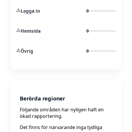
⚠️
Logga in
0
⚠️
Hemsida
0
⚠️
Övrig
0
Berörda regioner
Följande områden har nyligen haft en
ökad rapportering.
Det finns för närvarande inga tydliga