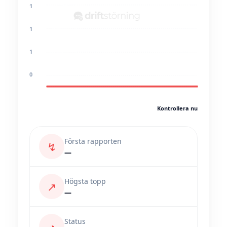
1
1
1
0
Kontrollera nu
Första rapporten
↯
—
Högsta topp
↗
—
Status
◔