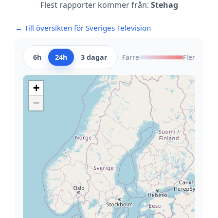
Flest rapporter kommer från:
Stehag
← Till översikten för Sveriges Television
6h
24h
3 dagar
Färre
Fler
+
−