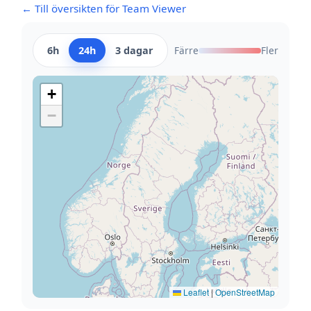
← Till översikten för Team Viewer
6h
24h
3 dagar
Färre
Fler
+
−
Leaflet
|
OpenStreetMap