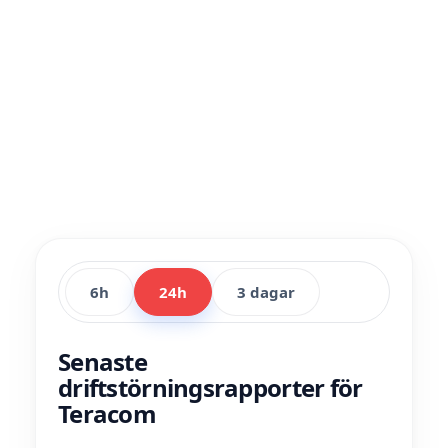
6h
24h
3 dagar
Senaste
driftstörningsrapporter för
Teracom