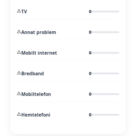
⚠️
TV
0
⚠️
Annat problem
0
⚠️
Mobilt internet
0
⚠️
Bredband
0
⚠️
Mobiltelefon
0
⚠️
Hemtelefoni
0