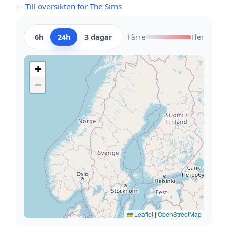
← Till översikten för The Sims
6h
24h
3 dagar
Färre
Fler
+
−
Leaflet
|
OpenStreetMap