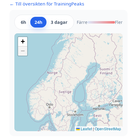
← Till översikten för TrainingPeaks
6h
24h
3 dagar
Färre
Fler
+
−
Leaflet
|
OpenStreetMap