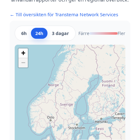
← Till översikten för Transtema Network Services
6h
24h
3 dagar
Färre
Fler
+
−