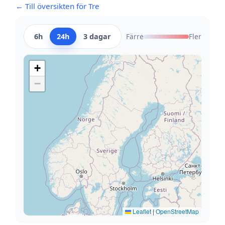
← Till översikten för Tre
6h
24h
3 dagar
Färre
Fler
+
−
Leaflet
|
OpenStreetMap