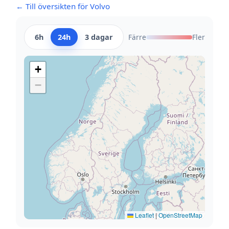
← Till översikten för Volvo
6h
24h
3 dagar
Färre
Fler
+
−
Leaflet
|
OpenStreetMap