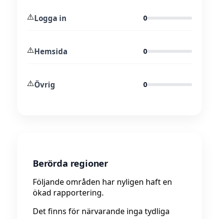
⚠️
Logga in
0
⚠️
Hemsida
0
⚠️
Övrig
0
Berörda regioner
Följande områden har nyligen haft en
ökad rapportering.
Det finns för närvarande inga tydliga