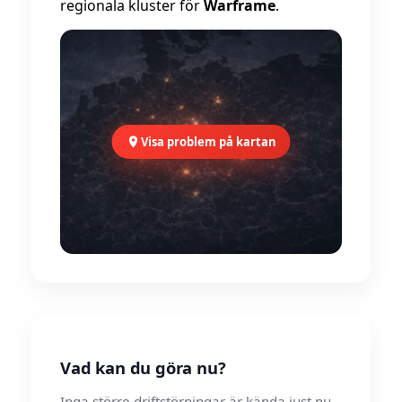
regionala kluster för
Warframe
.
Visa problem på kartan
Vad kan du göra nu?
Inga större driftstörningar är kända just nu.