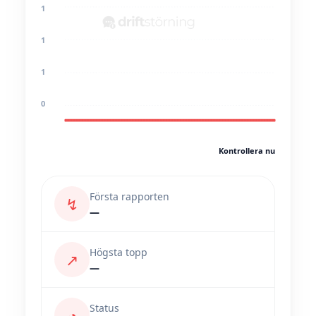
1
1
1
0
Kontrollera nu
Första rapporten
↯
—
Högsta topp
↗
—
Status
◔