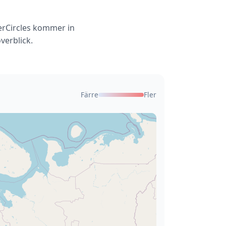
terCircles kommer in
verblick.
Färre
Fler