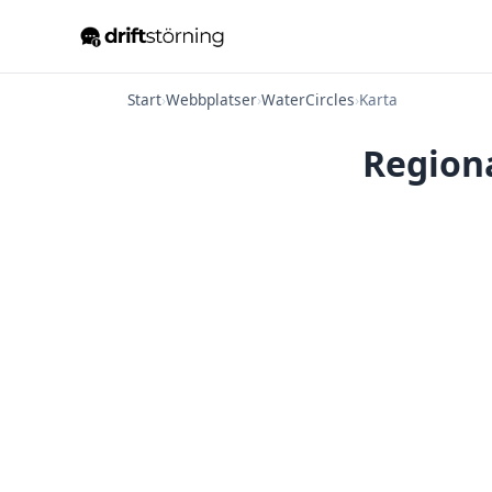
Start
›
Webbplatser
›
WaterCircles
›
Karta
Regiona