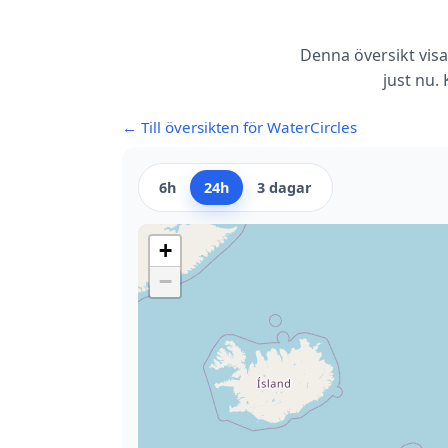
Denna översikt visa
just nu.
← Till översikten för WaterCircles
6h
24h
3 dagar
+
−