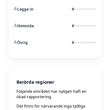
⚠️
Logga in
0
⚠️
Hemsida
0
⚠️
Övrig
0
Berörda regioner
Följande områden har nyligen haft en
ökad rapportering.
Det finns för närvarande inga tydliga