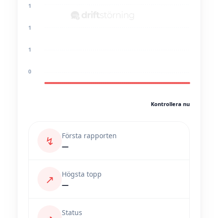
1
1
1
0
Kontrollera nu
Första rapporten
↯
—
Högsta topp
↗
—
Status
◔