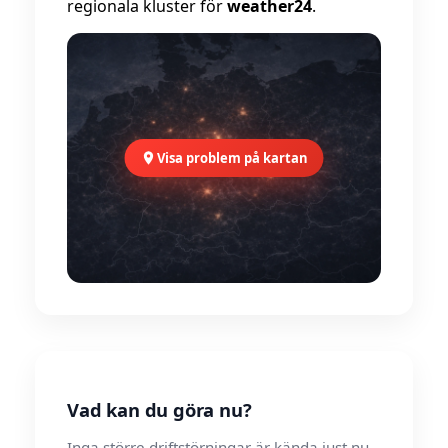
regionala kluster för
weather24
.
Visa problem på kartan
Vad kan du göra nu?
Inga större driftstörningar är kända just nu.