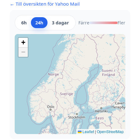
← Till översikten för Yahoo Mail
6h
24h
3 dagar
Färre
Fler
+
−
Leaflet
|
OpenStreetMap