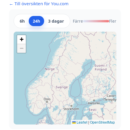
← Till översikten för You.com
6h
24h
3 dagar
Färre
Fler
+
−
Leaflet
|
OpenStreetMap