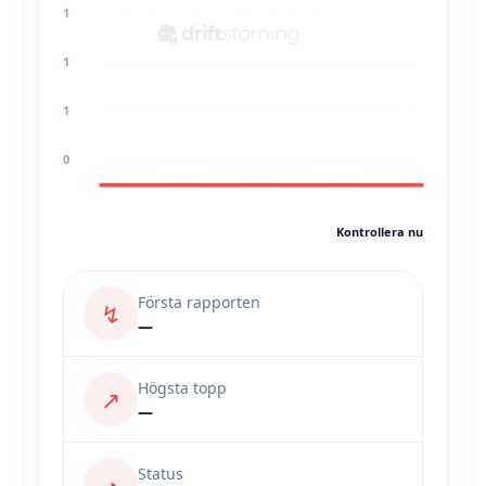
1
1
1
0
Kontrollera nu
Första rapporten
↯
—
Högsta topp
↗
—
Status
◔