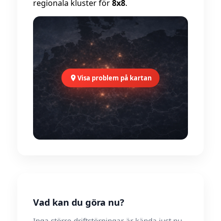
regionala kluster för
8x8
.
Visa problem på kartan
Vad kan du göra nu?
Inga större driftstörningar är kända just nu.