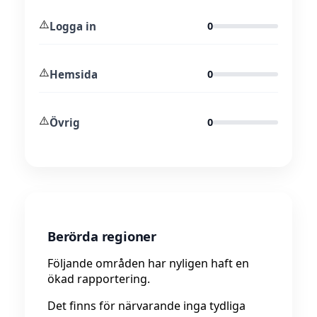
⚠️
Logga in
0
⚠️
Hemsida
0
⚠️
Övrig
0
Berörda regioner
Följande områden har nyligen haft en
ökad rapportering.
Det finns för närvarande inga tydliga