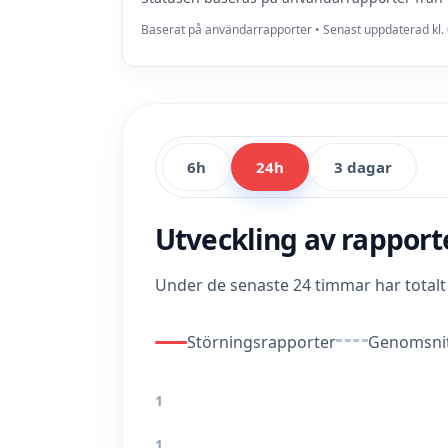
Baserat på användarrapporter • Senast uppdaterad kl. 
6h
24h
3 dagar
Utveckling av rappor
Under de senaste 24 timmar har total
Störningsrapporter
Genomsnit
1
1