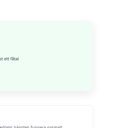
 ett fåtal
bedöms tjänsten fungera normalt.