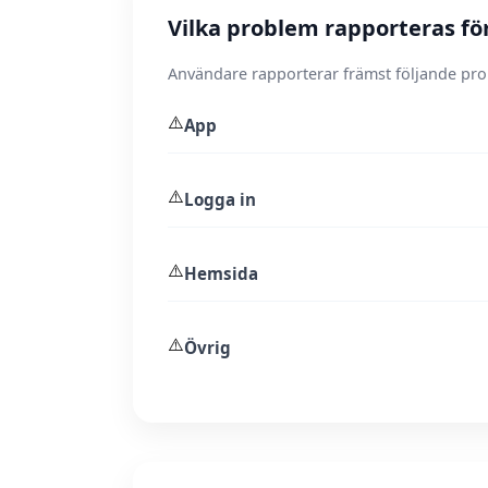
Vilka problem rapporteras för
Användare rapporterar främst följande pr
⚠️
App
⚠️
Logga in
⚠️
Hemsida
⚠️
Övrig