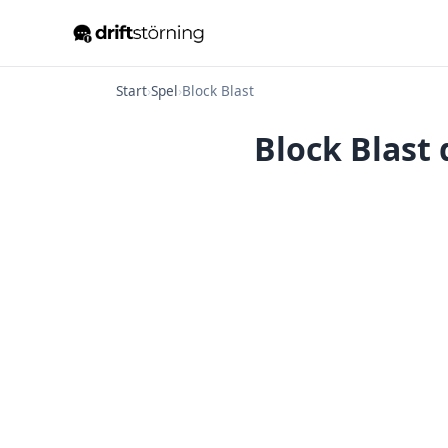
Start
›
Spel
›
Block Blast
Block Blast 