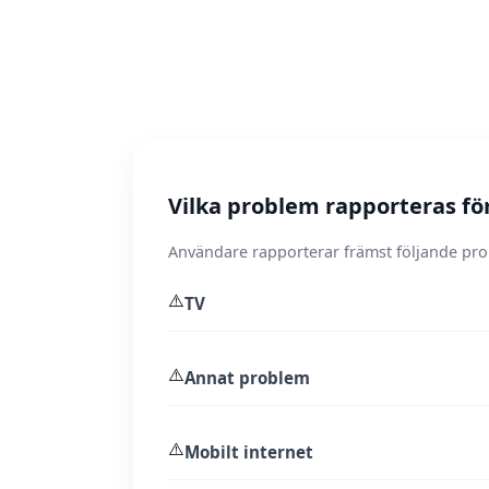
Vilka problem rapporteras f
Användare rapporterar främst följande pr
⚠️
TV
⚠️
Annat problem
⚠️
Mobilt internet