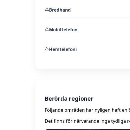
⚠️
Bredband
⚠️
Mobiltelefon
⚠️
Hemtelefoni
Berörda regioner
Följande områden har nyligen haft en 
Det finns för närvarande inga tydliga r