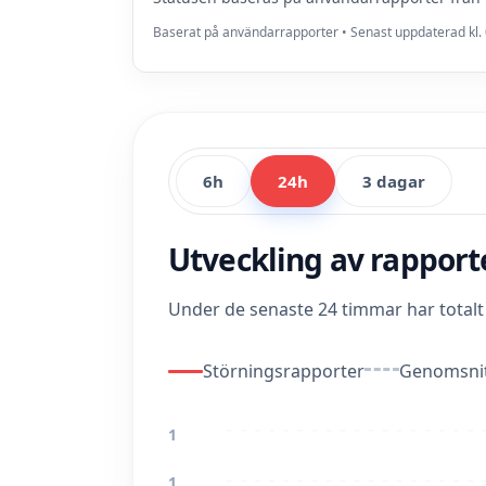
Baserat på användarrapporter • Senast uppdaterad kl. 
6h
24h
3 dagar
Utveckling av rappor
Under de senaste 24 timmar har total
Störningsrapporter
Genomsnit
1
1