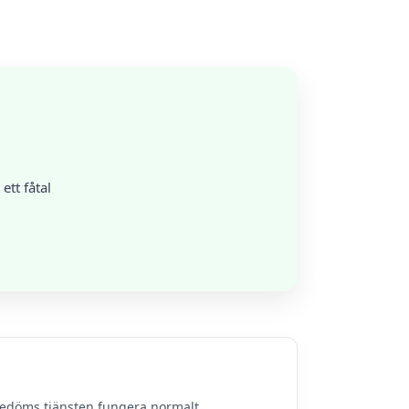
tt fåtal
bedöms tjänsten fungera normalt.