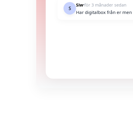
Siw
för 3 månader sedan
S
Har digitalbox från er men 