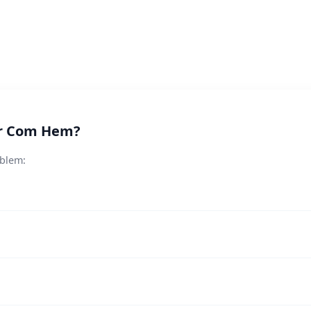
ör Com Hem?
oblem: