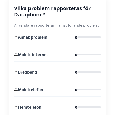
Vilka problem rapporteras för
Dataphone?
Användare rapporterar främst följande problem:
⚠️
Annat problem
0
⚠️
Mobilt internet
0
⚠️
Bredband
0
⚠️
Mobiltelefon
0
⚠️
Hemtelefoni
0