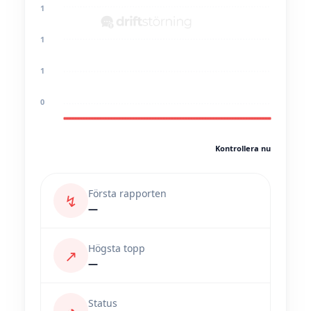
1
1
1
0
Kontrollera nu
Första rapporten
↯
—
Högsta topp
↗
—
Status
◔