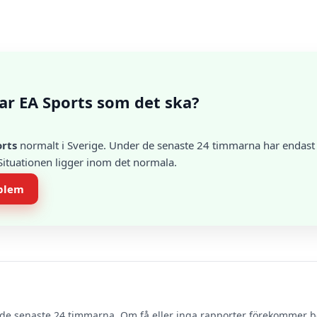
ar EA Sports som det ska?
orts
normalt i Sverige. Under de senaste 24 timmarna har endast e
 Situationen ligger inom det normala.
oblem
de senaste 24 timmarna. Om få eller inga rapporter förekommer 