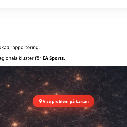
ökad rapportering.
egionala kluster för
EA Sports
.
Visa problem på kartan