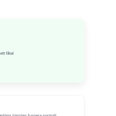
tt fåtal
bedöms tjänsten fungera normalt.