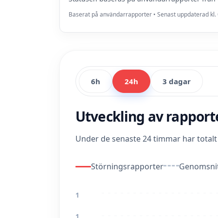
Baserat på användarrapporter • Senast uppdaterad kl. 
6h
24h
3 dagar
Utveckling av rappor
Under de senaste 24 timmar har total
Störningsrapporter
Genomsnit
1
1