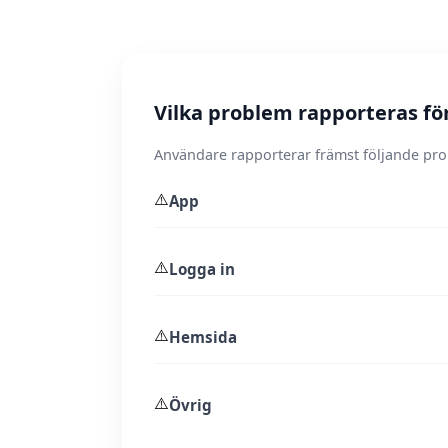
Vilka problem rapporteras fö
Användare rapporterar främst följande pr
⚠️
App
⚠️
Logga in
⚠️
Hemsida
⚠️
Övrig