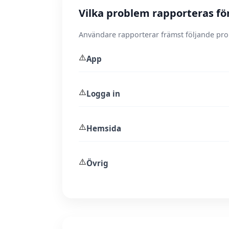
Vilka problem rapporteras för
Användare rapporterar främst följande pr
⚠️
App
⚠️
Logga in
⚠️
Hemsida
⚠️
Övrig