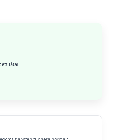
ett fåtal
bedöms tjänsten fungera normalt.