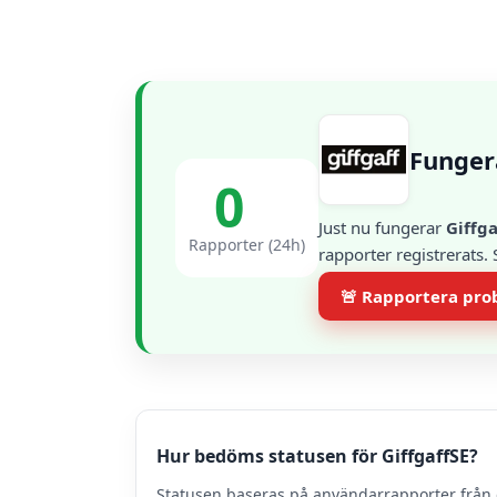
Funger
0
Just nu fungerar
Giffga
Rapporter (24h)
rapporter registrerats.
🚨 Rapportera pr
Hur bedöms statusen för GiffgaffSE?
Statusen baseras på användarrapporter från 