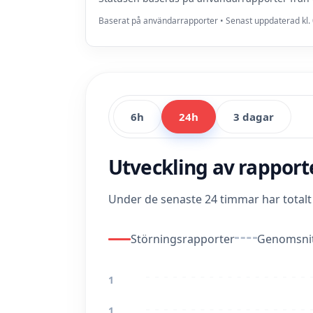
Baserat på användarrapporter • Senast uppdaterad kl. 
6h
24h
3 dagar
Utveckling av rappor
Under de senaste 24 timmar har total
Störningsrapporter
Genomsnit
1
1