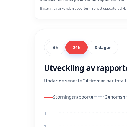
Baserat på användarrapporter • Senast uppdaterad kl. 
6h
24h
3 dagar
Utveckling av rappor
Under de senaste 24 timmar har total
Störningsrapporter
Genomsnit
1
1