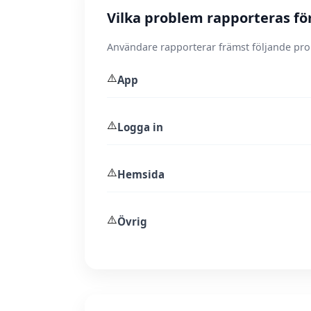
Vilka problem rapporteras f
Användare rapporterar främst följande pr
⚠️
App
⚠️
Logga in
⚠️
Hemsida
⚠️
Övrig