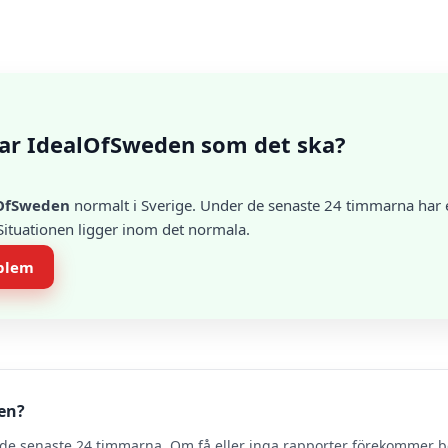
ar IdealOfSweden som det ska?
OfSweden
normalt i Sverige. Under de senaste 24 timmarna har e
 Situationen ligger inom det normala.
oblem
en?
de senaste 24 timmarna. Om få eller inga rapporter förekommer 