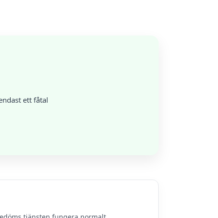
ndast ett fåtal
bedöms tjänsten fungera normalt.