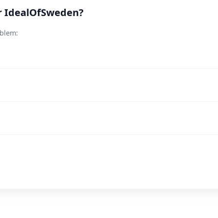
ör IdealOfSweden?
oblem: