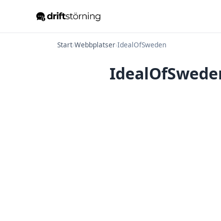
Start
›
Webbplatser
›
IdealOfSweden
IdealOfSweden