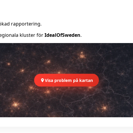
ökad rapportering.
egionala kluster för
IdealOfSweden
.
Visa problem på kartan