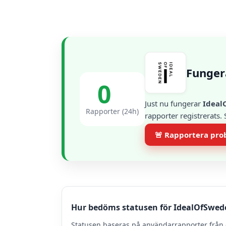
Funger
0
Just nu fungerar
Ideal
Rapporter (24h)
rapporter registrerats.
🚨 Rapportera pr
Hur bedöms statusen för IdealOfSwed
Statusen baseras på användarrapporter från 