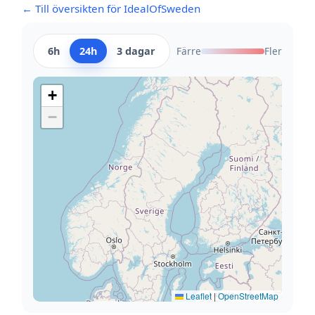
← Till översikten för IdealOfSweden
6h
24h
3 dagar
Färre
Fler
+
−
Leaflet
|
OpenStreetMap