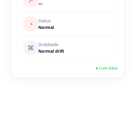
↗
—
Status
◔
Normal
Drabbade
⌘
Normal drift
● Live-data