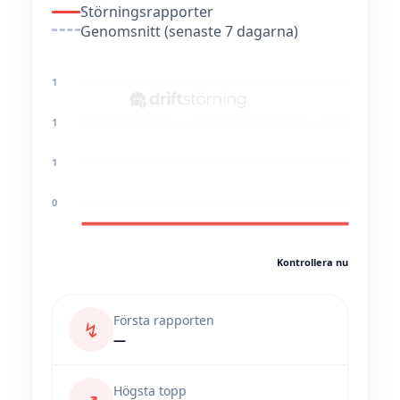
Störningsrapporter
Genomsnitt (senaste 7 dagarna)
1
1
1
0
Kontrollera nu
Första rapporten
↯
—
Högsta topp