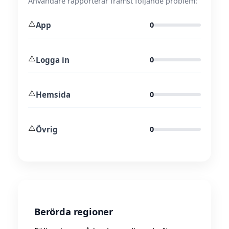
Användare rapporterar främst följande problem:
⚠️
App
0
⚠️
Logga in
0
⚠️
Hemsida
0
⚠️
Övrig
0
Berörda regioner