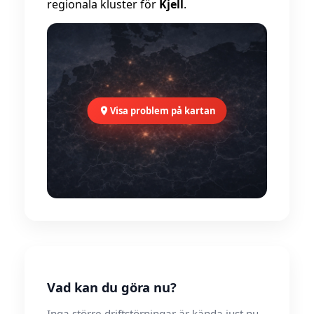
regionala kluster för
Kjell
.
Visa problem på kartan
Vad kan du göra nu?
Inga större driftstörningar är kända just nu.