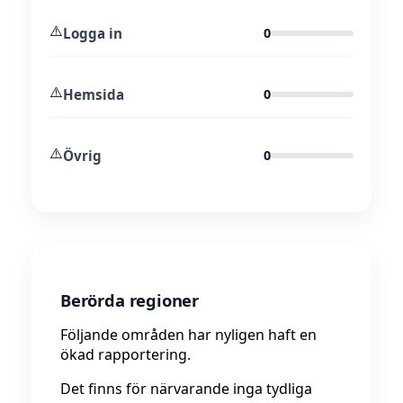
⚠️
Logga in
0
⚠️
Hemsida
0
⚠️
Övrig
0
Berörda regioner
Följande områden har nyligen haft en
ökad rapportering.
Det finns för närvarande inga tydliga