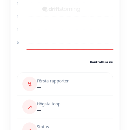
1
1
1
0
Kontrollera nu
Första rapporten
↯
—
Högsta topp
↗
—
Status
◔