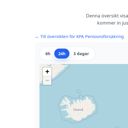
Denna översikt visa
kommer in jus
← Till översikten för KPA Pensionsförsäkring
6h
24h
3 dagar
+
−