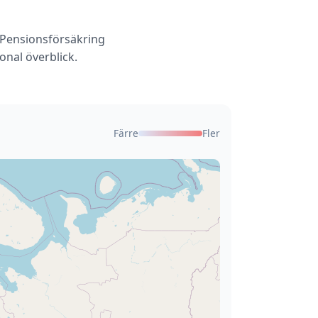
A Pensionsförsäkring
nal överblick.
Färre
Fler