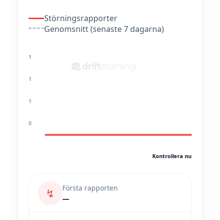
Störningsrapporter
Genomsnitt (senaste 7 dagarna)
1
1
1
0
Kontrollera nu
Första rapporten
↯
—