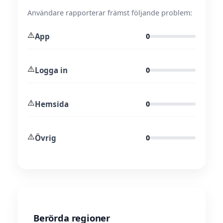
Användare rapporterar främst följande problem:
⚠️
App
0
⚠️
Logga in
0
⚠️
Hemsida
0
⚠️
Övrig
0
Berörda regioner