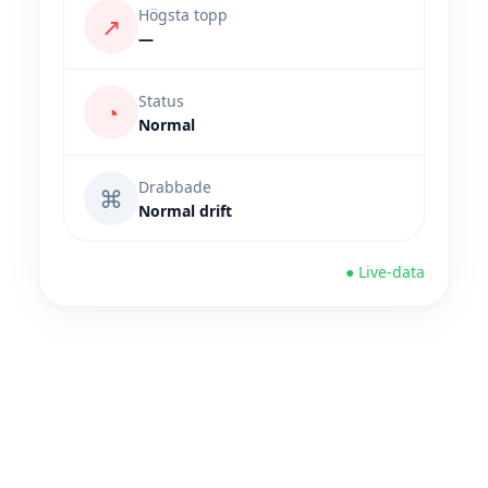
Högsta topp
↗
—
Status
◔
Normal
Drabbade
⌘
Normal drift
● Live-data