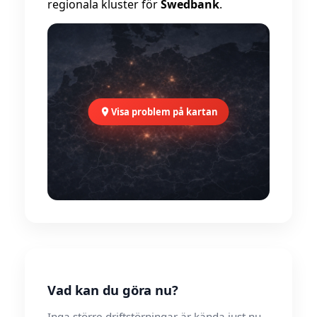
regionala kluster för
Swedbank
.
Visa problem på kartan
Vad kan du göra nu?
Inga större driftstörningar är kända just nu.