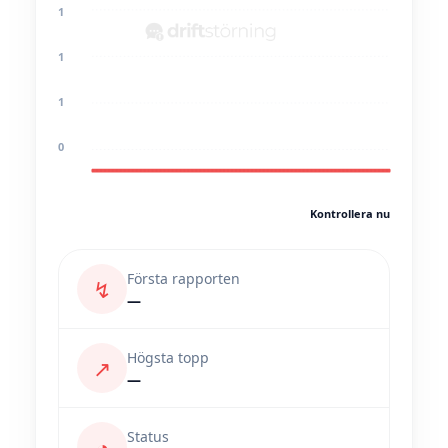
1
1
1
0
Kontrollera nu
Första rapporten
↯
—
Högsta topp
↗
—
Status
◔