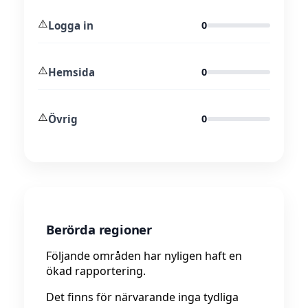
⚠️
Logga in
0
⚠️
Hemsida
0
⚠️
Övrig
0
Berörda regioner
Följande områden har nyligen haft en
ökad rapportering.
Det finns för närvarande inga tydliga