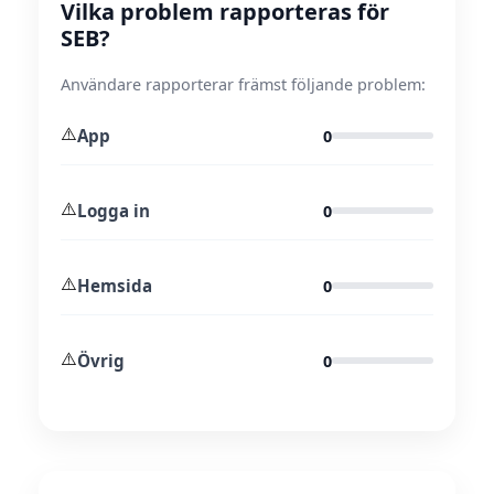
Vilka problem rapporteras för
SEB?
Användare rapporterar främst följande problem:
⚠️
App
0
⚠️
Logga in
0
⚠️
Hemsida
0
⚠️
Övrig
0