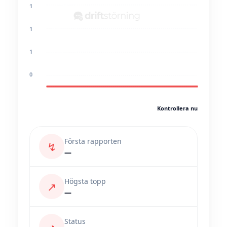
1
1
1
0
Kontrollera nu
Första rapporten
↯
—
Högsta topp
↗
—
Status
◔