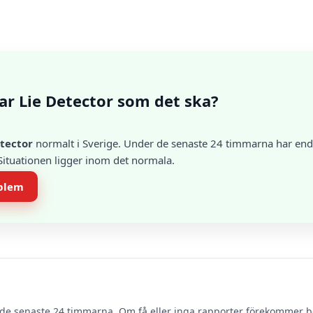
ar Lie Detector som det ska?
etector
normalt i Sverige. Under de senaste 24 timmarna har endas
 Situationen ligger inom det normala.
oblem
de senaste 24 timmarna. Om få eller inga rapporter förekommer 