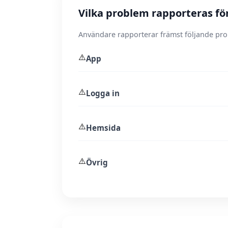
Vilka problem rapporteras för
Användare rapporterar främst följande pr
⚠️
App
⚠️
Logga in
⚠️
Hemsida
⚠️
Övrig