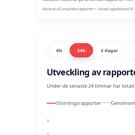
Baserat på användarrapporter • Senast uppdaterad kl. 
6h
24h
3 dagar
Utveckling av rappor
Under de senaste 24 timmar har total
Störningsrapporter
Genomsnit
1
1