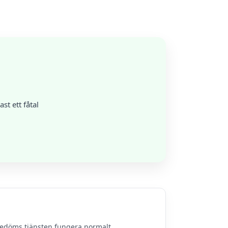
t ett fåtal
bedöms tjänsten fungera normalt.