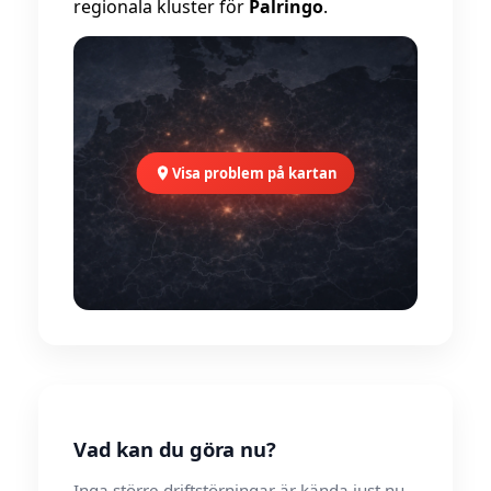
regionala kluster för
Palringo
.
Visa problem på kartan
Vad kan du göra nu?
Inga större driftstörningar är kända just nu.