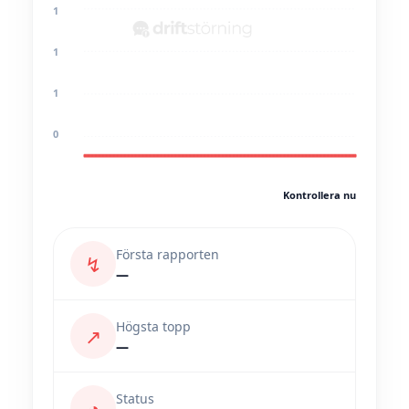
1
1
1
0
Kontrollera nu
Första rapporten
↯
—
Högsta topp
↗
—
Status
◔