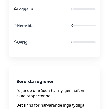
⚠️
Logga in
0
⚠️
Hemsida
0
⚠️
Övrig
0
Berörda regioner
Följande områden har nyligen haft en
ökad rapportering.
Det finns för närvarande inga tydliga