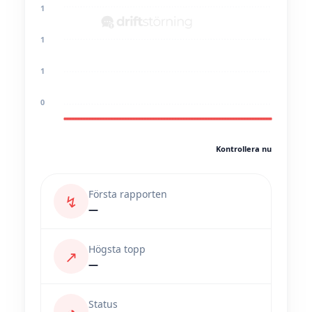
1
1
1
0
Kontrollera nu
Första rapporten
↯
—
Högsta topp
↗
—
Status
◔