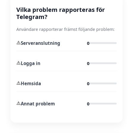
Vilka problem rapporteras för
Telegram?
Användare rapporterar främst följande problem:
⚠️
Serveranslutning
0
⚠️
Logga in
0
⚠️
Hemsida
0
⚠️
Annat problem
0