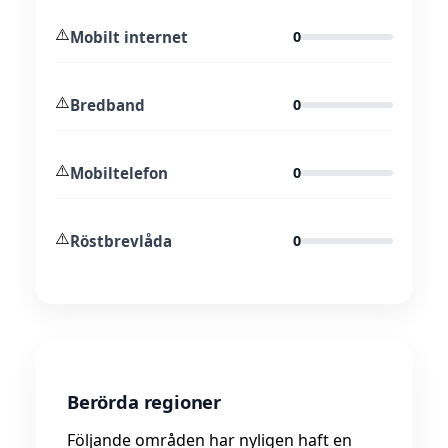
⚠️
Mobilt internet
0
⚠️
Bredband
0
⚠️
Mobiltelefon
0
⚠️
Röstbrevlåda
0
Berörda regioner
Följande områden har nyligen haft en