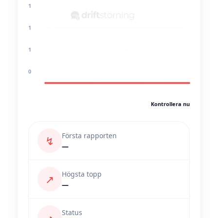
1
1
1
0
Kontrollera nu
Första rapporten
↯
—
Högsta topp
↗
—
Status
◔