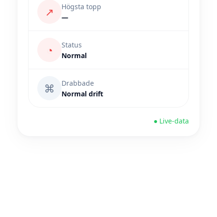
Högsta topp
↗
—
Status
◔
Normal
Drabbade
⌘
Normal drift
● Live-data