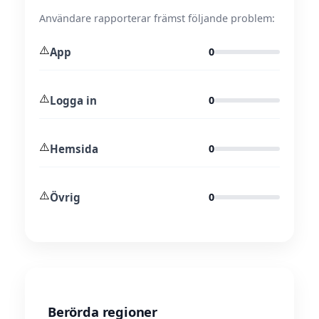
Användare rapporterar främst följande problem:
⚠️
App
0
⚠️
Logga in
0
⚠️
Hemsida
0
⚠️
Övrig
0
Berörda regioner