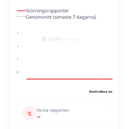
Störningsrapporter
Genomsnitt (senaste 7 dagarna)
1
1
1
0
Kontrollera nu
Första rapporten
↯
—