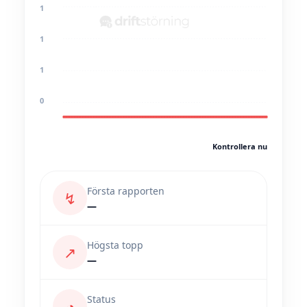
1
1
1
0
Kontrollera nu
Första rapporten
↯
—
Högsta topp
↗
—
Status
◔