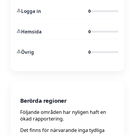
⚠️
Logga in
0
⚠️
Hemsida
0
⚠️
Övrig
0
Berörda regioner
Följande områden har nyligen haft en
ökad rapportering.
Det finns för närvarande inga tydliga