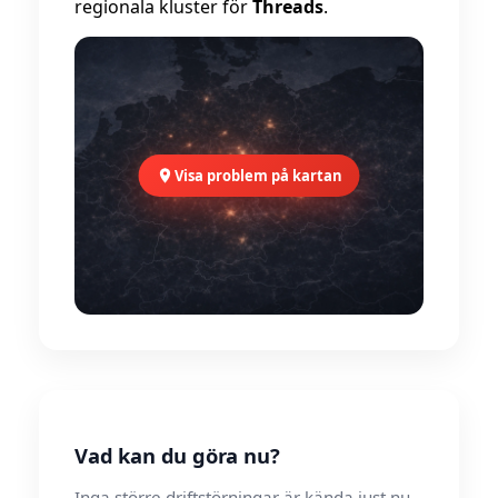
regionala kluster för
Threads
.
Visa problem på kartan
Vad kan du göra nu?
Inga större driftstörningar är kända just nu.