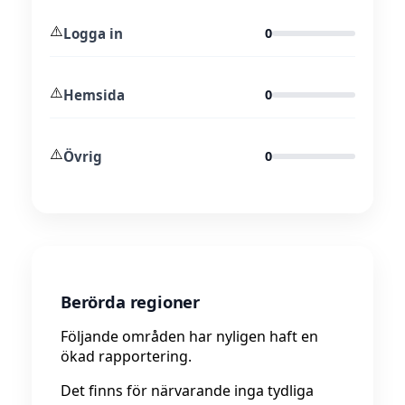
⚠️
Logga in
0
⚠️
Hemsida
0
⚠️
Övrig
0
Berörda regioner
Följande områden har nyligen haft en
ökad rapportering.
Det finns för närvarande inga tydliga