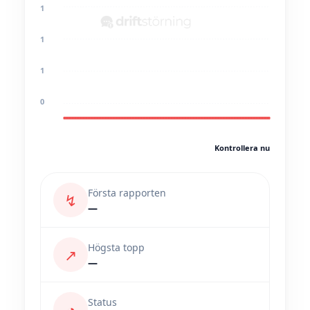
1
1
1
0
Kontrollera nu
Första rapporten
↯
—
Högsta topp
↗
—
Status
◔