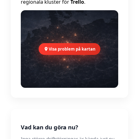
regionala kluster för
Trello
.
Visa problem på kartan
Vad kan du göra nu?
Inga större driftstörningar är kända just nu.