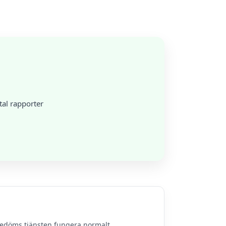
tal rapporter
bedöms tjänsten fungera normalt.