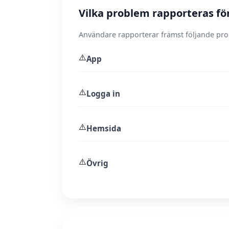
Vilka problem rapporteras fö
Användare rapporterar främst följande pr
⚠️
App
⚠️
Logga in
⚠️
Hemsida
⚠️
Övrig