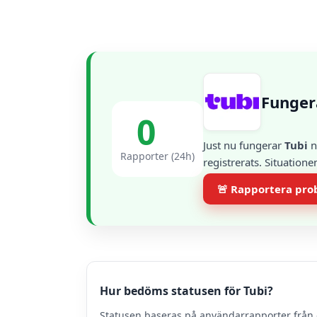
Funger
0
Just nu fungerar
Tubi
n
Rapporter (24h)
registrerats. Situation
🚨 Rapportera pr
Hur bedöms statusen för Tubi?
Statusen baseras på användarrapporter från 