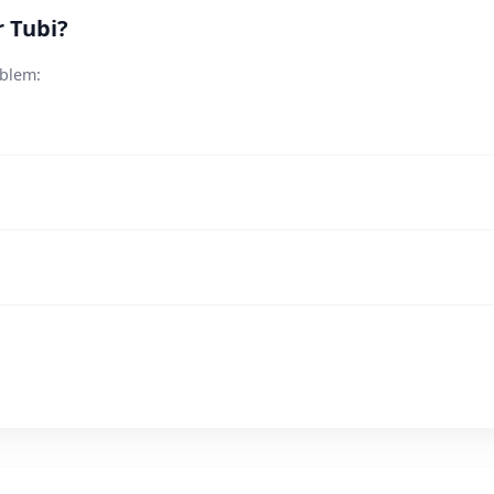
r Tubi?
oblem: