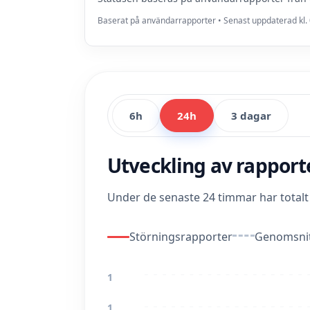
Baserat på användarrapporter • Senast uppdaterad kl. 
6h
24h
3 dagar
Utveckling av rappor
Under de senaste 24 timmar har total
Störningsrapporter
Genomsnit
1
1