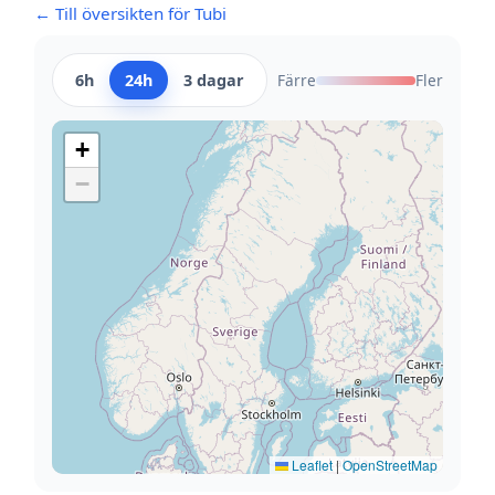
← Till översikten för Tubi
6h
24h
3 dagar
Färre
Fler
+
−
Leaflet
|
OpenStreetMap