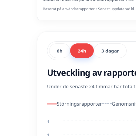
Baserat på användarrapporter • Senast uppdaterad kl. 
6h
24h
3 dagar
Utveckling av rappor
Under de senaste 24 timmar har total
Störningsrapporter
Genomsnit
1
1