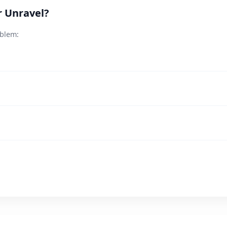
r Unravel?
oblem: