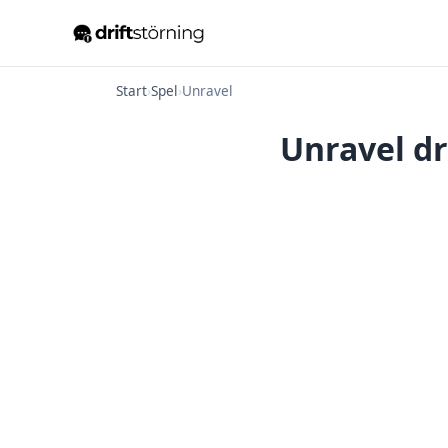
Start
›
Spel
›
Unravel
Unravel dr