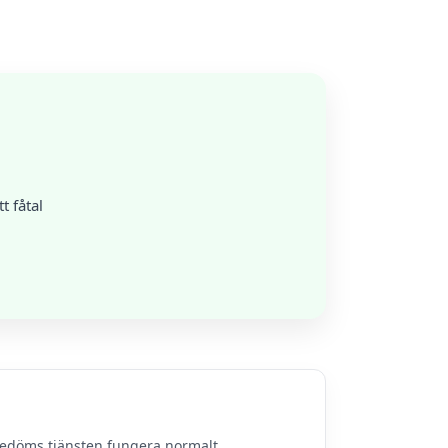
t fåtal
bedöms tjänsten fungera normalt.