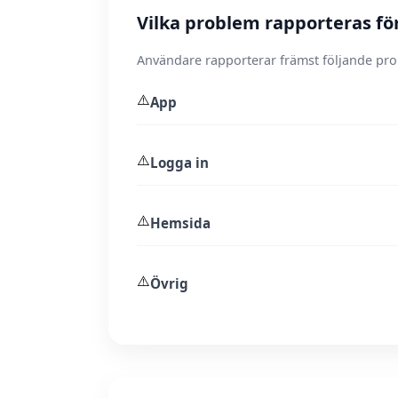
Vilka problem rapporteras fö
Användare rapporterar främst följande pr
⚠️
App
⚠️
Logga in
⚠️
Hemsida
⚠️
Övrig