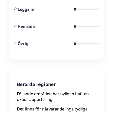
⚠️
Logga in
0
⚠️
Hemsida
0
⚠️
Övrig
0
Berörda regioner
Följande områden har nyligen haft en
ökad rapportering.
Det finns för närvarande inga tydliga