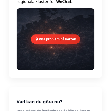
regionala kluster för
WeChat
.
Visa problem på kartan
Vad kan du göra nu?
Inga större driftstörningar är kända just nu.