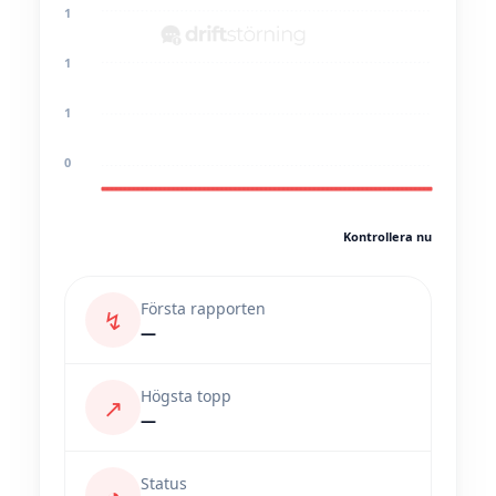
1
1
1
0
Kontrollera nu
Första rapporten
↯
—
Högsta topp
↗
—
Status
◔